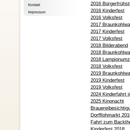
2016 Bürgerfrühs
Kontakt
2016 Kinderfest
Impressum
2016 Volksfest
2017 Braunkohlw
2017 Kinderfest
2017 Volksfest
2018 Bilderabend
2018 Braunkohlw
2018 Lampionumz
2018 Volksfest
2019 Braunkohlw
2019 Kinderfest
2019 Volksfest
2024 Kinderfahrt 
2025 Kinonacht
Brauereibesichtig
Dorfflohmarkt 201
Fahrt zum Backth
Kinderfest 2018