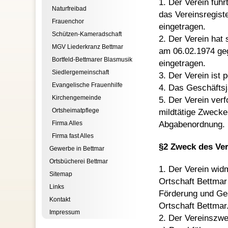
1. Der Verein führ
Naturfreibad
das Vereinsregist
Frauenchor
eingetragen.
Schützen-Kameradschaft
2. Der Verein hat
MGV Liederkranz Bettmar
am 06.02.1974 geg
Bortfeld-Bettmarer Blasmusik
eingetragen.
Siedlergemeinschaft
3. Der Verein ist p
Evangelische Frauenhilfe
4. Das Geschäftsj
Kirchengemeinde
5. Der Verein verf
Ortsheimatpflege
mildtätige Zwecke
Firma Alles
Abgabenordnung.
Firma fast Alles
§2 Zweck des Ver
Gewerbe in Bettmar
Ortsbücherei Bettmar
1. Der Verein wid
Sitemap
Ortschaft Bettmar 
Links
Förderung und Ges
Kontakt
Ortschaft Bettmar
Impressum
2. Der Vereinszwe