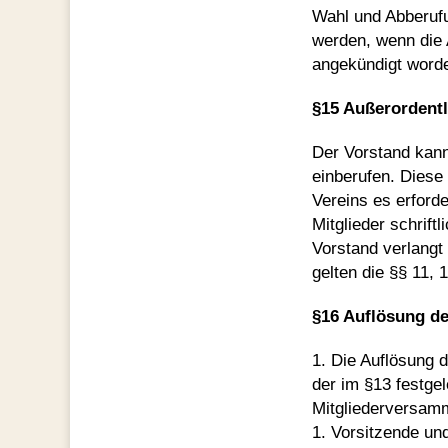
Wahl und Abberuf
werden, wenn die 
angekündigt worde
§15 Außerordent
Der Vorstand kann
einberufen. Diese
Vereins es erford
Mitglieder schrif
Vorstand verlangt
gelten die §§ 11, 
§16 Auflösung de
1. Die Auflösung 
der im §13 festge
Mitgliederversamm
1. Vorsitzende un