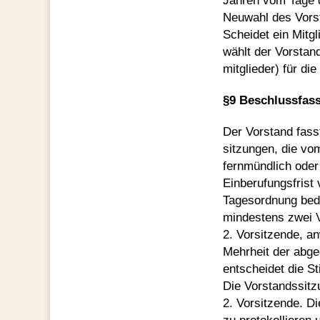
Jahren vom Tage d
Neuwahl des Vors
Scheidet ein Mitg
wählt der Vorstan
mitglieder) für d
§9 Beschlussfas
Der Vorstand fass
sitzungen, die vom
fernmündlich oder 
Einberufungsfrist 
Tagesordnung beda
mindestens zwei V
2. Vorsitzende, a
Mehrheit der abge
entscheidet die S
Die Vorstandssitz
2. Vorsitzende. 