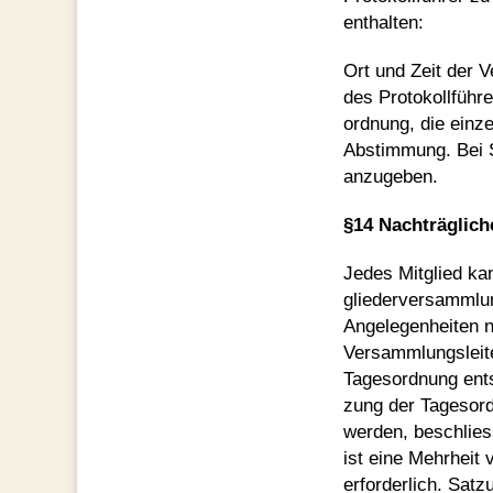
enthalten:
Ort und Zeit der 
des Protokollführe
ordnung, die einz
Abstimmung. Bei 
anzugeben.
§14 Nachträglic
Jedes Mitglied ka
gliederversammlun
Angelegenheiten n
Versammlungsleite
Tagesordnung ents
zung der Tagesord
werden, beschlies
ist eine Mehrheit
erforderlich. Sat